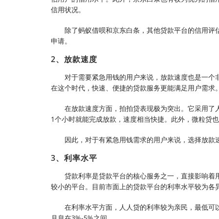
信用状况。
除了蚂蚁借呗和京东白条，其他贷款平台的信用评
申请。
2、放款速度
对于需要紧急用钱的用户来说，放款速度也是一个非
在这个时代，快速、便捷的贷款服务更能满足用户需求
在放款速度方面，拍拍贷表现极为突出。它采用了
1个小时就能完成放款，速度相当快捷。此外，微粒贷
因此，对于有紧急用钱需求的用户来说，选择放款
3、利率水平
贷款利率是贷款平台的核心服务之一，直接影响着
较小的平台。目前市面上的贷款平台的利率水平较为各异
在利率水平方面，人人贷的利率较为亲民，最低可
月息在3%-5%之间。