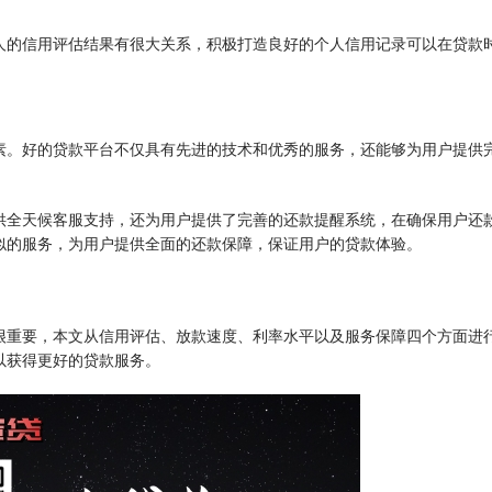
人的信用评估结果有很大关系，积极打造良好的个人信用记录可以在贷款
素。好的贷款平台不仅具有先进的技术和优秀的服务，还能够为用户提供
供全天候客服支持，还为用户提供了完善的还款提醒系统，在确保用户还
似的服务，为用户提供全面的还款保障，保证用户的贷款体验。
很重要，本文从信用评估、放款速度、利率水平以及服务保障四个方面进
以获得更好的贷款服务。