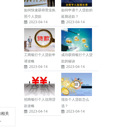
如何快速获得营业执
如何申请个人贷款的
照个人贷款
延期还款？
2023-04-14
2023-04-14
工商银行个人贷款申
成功获得银行个人贷
请攻略
款的秘诀
2023-04-14
2023-04-14
招商银行个人信用贷
现在个人贷款怎么
款攻略
选？
2023-04-14
2023-04-14
担相关
除。