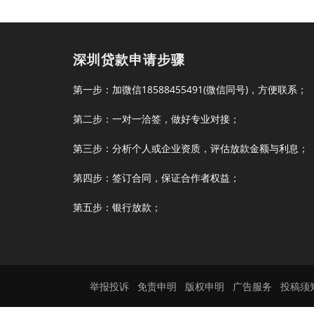
深圳贷款申请步骤
第一步：加微信18588455491(微信同号)，方便联系；
第二步：一对一洽签，做好专业对接；
第三步：分析个人或企业资质，评估放款金额与利息；
第四步：签订合同，保证合作者权益；
第五步：银行放款；
举报投诉
免责申明
版权申明
广告服务
投稿须