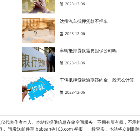
2023-12-06
达州汽车抵押贷款不押车
2023-12-06
车辆抵押贷款需要担保公司吗
2023-12-06
车辆抵押贷款逾期违约金一般怎么计算
2023-12-06
点仅代表作者本人。本站仅提供信息存储空间服务，不拥有所有权，不承
请发送邮件至 babsan@163.com 举报，一经查实，本站将立刻删