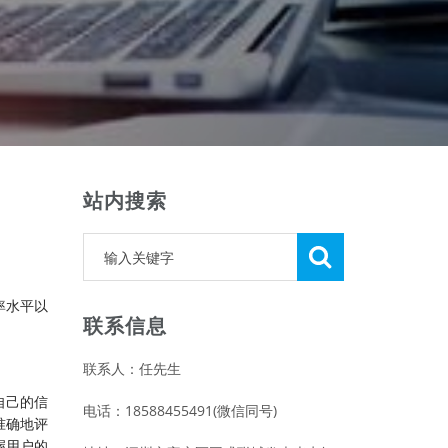
站内搜索
率水平以
联系信息
联系人：任先生
自己的信
电话：18588455491(微信同号)
准确地评
握用户的