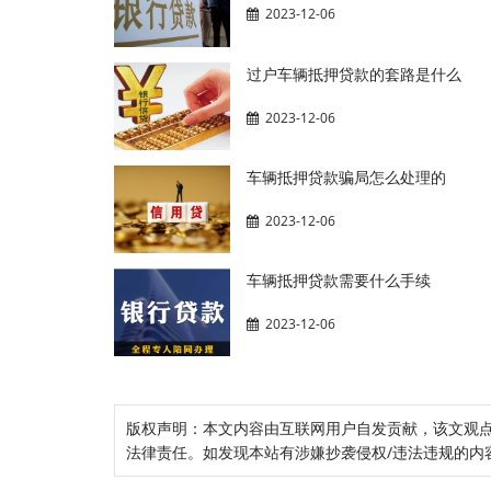
2023-12-06
过户车辆抵押贷款的套路是什么
2023-12-06
车辆抵押贷款骗局怎么处理的
2023-12-06
车辆抵押贷款需要什么手续
2023-12-06
版权声明：本文内容由互联网用户自发贡献，该文观
法律责任。如发现本站有涉嫌抄袭侵权/违法违规的内容， 