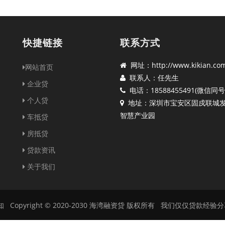
快捷链接
联系方式
网址：http://www.kikian.co
网站首页
联系人：任先生
企业贷
电话：18588455491(微信同号
个人贷
地址：深圳市宝安区固戍联城
智慧产业园
车抵贷
房抵贷
贷款资讯
关于我们
知
Copyright © 2020-2030 海湾融资贷 版权所有 我们仅仅贷