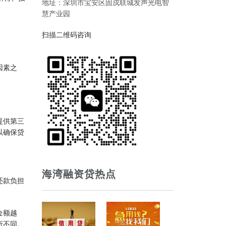
地址：深圳市宝安区固戍联城发声光电智
慧产业园
扫描二维码咨询
因素之
提供第三
以确保贷
海湾融资贷热点
还款负担
金额越
所不同。