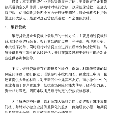
摘要：本文将围绕企业贷款渠道展开讨论，主要阐述了企业贷
款渠道的定义和作用，接着针对银行贷款、政府担保贷款、基金支
持贷款、信用保险贷款四个方面进行详细阐述，媒介分析各种贷款
渠道的优缺点，最后对企业贷款渠道做一个全面的总结。
1、银行贷款
银行贷款是企业贷款中最常用的一种方式，主要是通过贷款和
贴现对企业进行融资。银行贷款的优点在于利率低、办理周期短、
审批程序简单，同时银行对借贷企业进行资质审查和贷款评估，能
够提供具有可靠性的风险评估，并且在贷款过程中银行可能会对企
业提供咨询和指导。
不过，银行贷款也存在着很多的缺点。例如，利率低带来的是
风险的转移，银行的过于谨慎使得审批周期长、额度难以申请，且
还要提供大量的材料，对于新兴企业尤其不友好。而小微企业中的
创业者由于客户资源少，抵抗市场风险的能力薄弱，经济实力底，
资金相对匮乏。因而难以满足银行制定的贷款资格标准。
为了解决这些问题，政府应加大贴息力度，促进银行减少放贷
门槛，并针对小微企业提供差异化的服务，例如研发小额、短期贷
款及普惠金融等，以此鼓励新兴企业的发展。