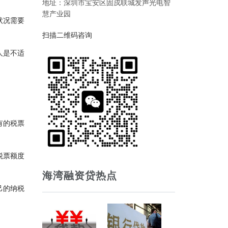
地址：深圳市宝安区固戍联城发声光电智
慧产业园
状况需要
扫描二维码咨询
人是不适
有的税票
税票额度
海湾融资贷热点
己的纳税