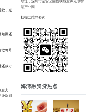
地址：深圳市宝安区固戍联城发声光电智
慧产业园
贷款，减
扫描二维码咨询
择短期还
分散每月
种还款方
海湾融资贷热点
利息支
期还款则