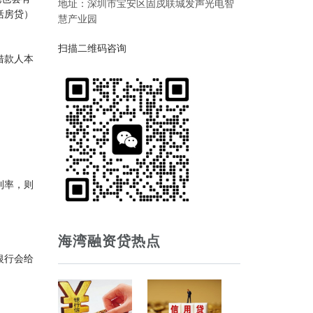
地址：深圳市宝安区固戍联城发声光电智
括房贷）
慧产业园
扫描二维码咨询
借款人本
利率，则
海湾融资贷热点
银行会给