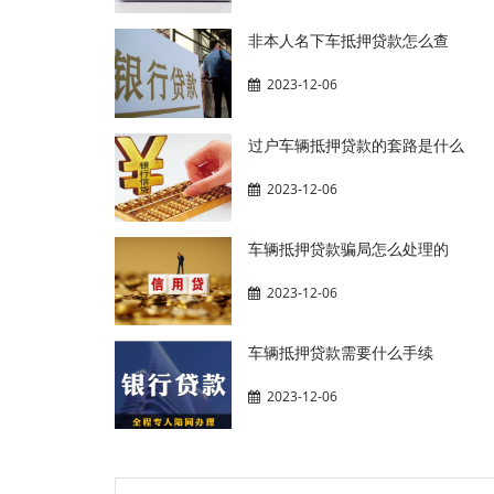
非本人名下车抵押贷款怎么查
2023-12-06
过户车辆抵押贷款的套路是什么
2023-12-06
车辆抵押贷款骗局怎么处理的
2023-12-06
车辆抵押贷款需要什么手续
2023-12-06