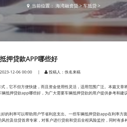
当前位置：
海湾融资贷
>
车抵贷
>
抵押贷款APP哪些好
2023-12-06 00:00 |
投稿人：佚名来稿
方式，它不但方便快捷，而且资金使用性灵活，适用范围广泛。本篇文章
辆抵押贷款app哪些好，为广大需要车辆抵押贷款的用户提供参考和建
良好的利率可以帮助用户节省利息支出。一些车辆抵押贷款app在利率方
的风控及信贷首席专家，对客户进行贷前和贷后全程风险监控，同时有多