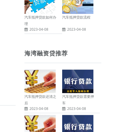
汽车抵押贷款如何办
汽车抵押贷款流程
理
2023-04-08
2023-04-08
海湾融资贷推荐
汽车抵押贷款还清之
汽车抵押贷款需要押
后
车
2023-04-08
2023-04-08