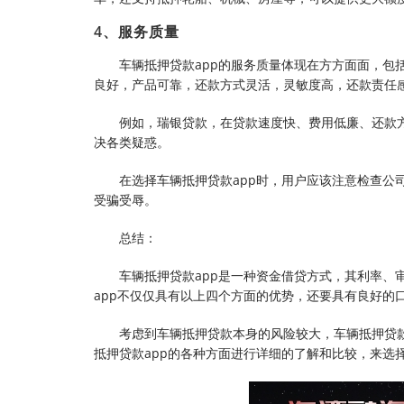
4、服务质量
车辆抵押贷款app的服务质量体现在方方面面，包
良好，产品可靠，还款方式灵活，灵敏度高，还款责任
例如，瑞银贷款，在贷款速度快、费用低廉、还款
决各类疑惑。
在选择车辆抵押贷款app时，用户应该注意检查公
受骗受辱。
总结：
车辆抵押贷款app是一种资金借贷方式，其利率、
app不仅仅具有以上四个方面的优势，还要具有良好的
考虑到车辆抵押贷款本身的风险较大，车辆抵押贷款
抵押贷款app的各种方面进行详细的了解和比较，来选