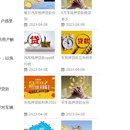
银行汽车抵押贷款合
6万车抵押贷款能贷
同
多少
客户感受
2023-04-08
2023-04-08
助用户解
汽车抵押贷款app排
车抵押贷款五年的车
务，以免
行榜
2023-04-08
2023-04-08
押贷款
车抵押贷款利率2022
买车抵押贷款合同
要对车辆
2023-04-08
2023-04-08